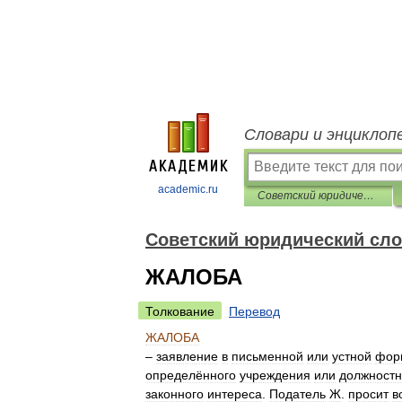
Словари и энциклоп
academic.ru
Советский юридический словарь
Советский юридический сл
ЖАЛОБА
Толкование
Перевод
ЖАЛОБА
–
заявление
в
письменной
или
устной
фор
определённого
учреждения
или
должностн
законного
интереса
.
Податель
Ж
.
просит
в