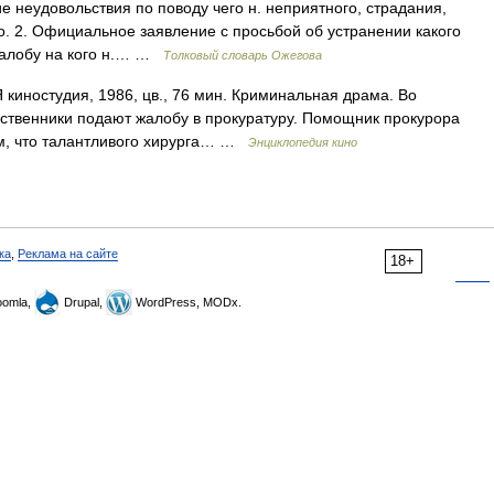
 неудовольствия по поводу чего н. неприятного, страдания,
о. 2. Официальное заявление с просьбой об устранении какого
 жалобу на кого н.… …
Толковый словарь Ожегова
ностудия, 1986, цв., 76 мин. Криминальная драма. Во
дственники подают жалобу в прокуратуру. Помощник прокурора
ом, что талантливого хирурга… …
Энциклопедия кино
ка
,
Реклама на сайте
18+
omla,
Drupal,
WordPress, MODx.