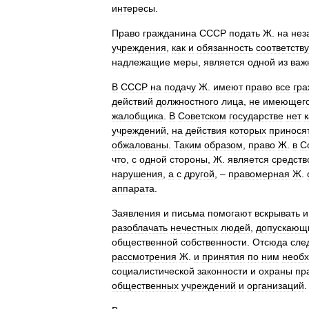
интересы
.
Право
гражданина
СССР
подать
Ж
.
на
нез
учреждения
,
как
и
обязанность
соответств
надлежащие
меры
,
является
одной
из
важ
В
СССР
на
подачу
Ж
.
имеют
право
все
гр
действий
должностного
лица
,
не
имеющег
жалобщика
.
В
Советском
государстве
нет
к
учреждений
,
на
действия
которых
принося
обжалованы
.
Таким
образом
,
право
Ж
.
в
С
что
,
с
одной
стороны
,
Ж
.
является
средств
нарушения
,
а
с
другой
, –
правомерная
Ж
.
аппарата
.
Заявления
и
письма
помогают
вскрывать
и
разоблачать
нечестных
людей
,
допускающ
общественной
собственности
.
Отсюда
сле
рассмотрения
Ж
.
и
принятия
по
ним
необ
социалистической
законности
и
охраны
пр
общественных
учреждений
и
организаций
.