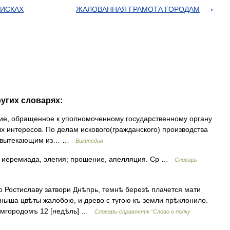
ПИСКАХ
ЖАЛОВАННАЯ ГРАМОТА ГОРОДАМ
угих словарях:
, обращенное к уполномоченному государственному органу
х интересов. По делам искового(гражданского) производства
ам, вытекающим из… …
Википедия
е, иеремиада, элегия; прошение, апелляция. Ср …
Словарь
зю Ростиславу затвори Днѣпрь, темнѣ березѣ плачется мати
Уныша цвѣты жалобою, и древо с тугою къ земли прѣклонило.
овымгородомъ 12 [недѣль] …
Словарь-справочник "Слово о полку