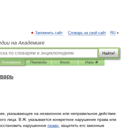
Запомнить сайт
Словарь на свой сайт
RU
едии на Академике
Найти!
Толкования
Переводы
Книги
Игры ⚽
оварь
ме
,
указывающее
на
незаконное
или
неправильное
действие
ого
лица
.
В
Ж
.
указывается
конкретное
нарушение
права
или
осстановить
нарушенное
право
,
защитить
его
законные