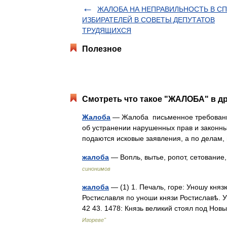
ЖАЛОБА НА НЕПРАВИЛЬНОСТЬ В С
ИЗБИРАТЕЛЕЙ В СОВЕТЫ ДЕПУТАТОВ
ТРУДЯЩИХСЯ
Полезное
Смотреть что такое "ЖАЛОБА" в др
Жалоба
— Жалоба письменное требование
об устранении нарушенных прав и законны
подаются исковые заявления, а по дел
жалоба
— Вопль, вытье, ропот, сетовани
синонимов
жалоба
— (1) 1. Печаль, горе: Уношу кня
Ростиславля по уноши князи Ростиславѣ. 
42 43. 1478: Князь великий стоял под Н
Игореве"