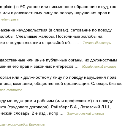
complaint) в РФ устное или письменное обращение в суд, гос
я или к должностному лицу по поводу нарушения прав и
педия права
жение неудовольствия (в словах), сетование по поводу
е жалобы. Слезливые жалобы. Постоянные жалобы на
ение о неудовольствии с просьбой об… …
Толковый словарь
дарственные или иные публичные органы, их должностным
ушения его прав и законных интересов …
Юридический словарь
рган или к должностному лицу по поводу нарушения прав
анина, компании, общественной организации. Словарь бизнес
знес-терминов
ежду менеджером и рабочим (или профсоюзом) по поводу
та (трудового договора). Райзберг Б.А., Лозовский Л.Ш.,
еский словарь. 2 е изд., испр …
Экономический словарь
ская энциклопедия Брокгауза