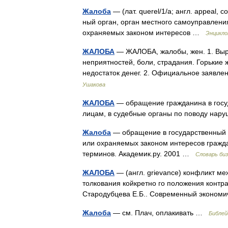
Жалоба
— (лат. querel/1/a; англ. appeal, 
ный орган, орган местного самоуправлени
охраняемых законом интересов …
Энцикло
ЖАЛОБА
— ЖАЛОБА, жалобы, жен. 1. Выра
неприятностей, боли, страдания. Горьки
недостаток денег. 2. Официальное заявл
Ушакова
ЖАЛОБА
— обращение гражданина в госу
лицам, в судебные органы по поводу нар
Жалоба
— обращение в государственный о
или охраняемых законом интересов гражд
терминов. Академик.ру. 2001 …
Словарь би
ЖАЛОБА
— (англ. grievance) конфликт м
толкования койкретно го положения контрак
Стародубцева Е.Б.. Современный экономич
Жалоба
— см. Плач, оплакивать …
Библей