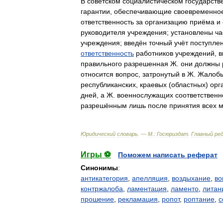
В
советском
социалистическом
государств
гарантии
,
обеспечивающие
своевременно
ответственность
за
организацию
приёма
и
руководителя
учреждения
;
установлены
ча
учреждения
;
введён
точный
учёт
поступле
ответственность
работников
учреждений
,
в
правильного
разрешенная
Ж
.
они
должны
относится
вопрос
,
затронутый
в
Ж
.
Жалоб
республиканских
,
краевых
(
областных
)
орг
дней
,
а
Ж
.
военнослужащих
соответственн
разрешённым
лишь
после
принятия
всех
м
Юридический
словарь
. —
М
.
:
Госюриздат
.
Главный
ре
Игры ⚽
Поможем написать реферат
Синонимы
:
антикатегория
,
апелляция
,
воздыхание
,
во
контржалоба
,
ламентация
,
ламенто
,
литан
прошение
,
рекламация
,
ропот
,
роптание
,
с