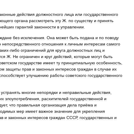
аконные
действия
должностного
лица
или
государственного
ующего
органа
рассмотреть
эту
Ж
.
по
существу
и
принять
нейших
гарантий
законности
в
управлении
.
аждане
без
исключения
.
Она
может
быть
подана
и
по
поводу
о
непосредственного
отношения
к
личным
интересам
самого
аких
-
либо
ограничений
для
круга
должностных
лиц
и
тся
Ж
.
Не
ограничен
и
круг
действий
,
которые
могут
быть
оветском
государстве
имеет
ту
принципиальную
особенность
,
ом
защиты
прав
и
законных
интересов
граждан
в
случае
их
способствует
улучшению
работы
советского
государственного
устранять
многие
непорядки
и
неправильные
действия
,
их
злоупотребления
,
расхитителей
государственной
и
дует
,
что
правильная
организация
дела
приёма
и
ходимых
мер
имеет
важное
значение
для
укрепления
ав
и
законных
интересов
граждан
СССР
,
государственных
и