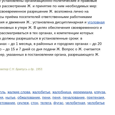
е
установлены
организационно
-
политические
и
правовые
е
рассмотрение
Ж
.
и
принятие
по
ним
необходимых
мер:
своевременное
разрешение
Ж
.
возложена
лично
на
сы
приёма
посетителей
ответственными
работниками
ния
и
движения
Ж
.;
установлена
дисциплинарная
и
уголовная
иновных
в
утере
Ж
.
В
целях
обеспечения
своевременного
и
рассматриваться
в
тех
органах
,
к
компетенции
которых
ы
должны
разрешаться
в
установленные
сроки:
в
анах
–
до
1
месяца
,
в
районных
и
городских
органах
–
до
20
о
–
до
15
и
7
дней
со
дня
подачи
Ж
.
Вопрос
о
Ж
.
считается
ер
,
указанных
в
постановлении
органа
,
разрешающего
Ж
.
дактор
С
.
Н
.
Братусь
и
др
.
.
1953
.
пль
,
жалкие слова
,
жалобитье
,
жалобница
,
иеремиада
,
кляуза
,
ия
,
нытье
,
обжалование
,
пени
,
пеня
,
печалование
,
претензия
,
етование
,
скулеж
,
стон
,
телега
,
фугас
,
челобитная
,
челобитье